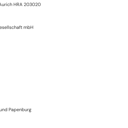
 Aurich HRA 203020
esellschaft mbH
 und Papenburg